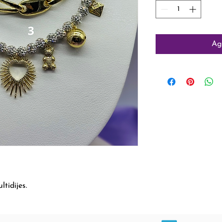
Ag
ltidijes.