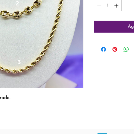
Ag
orado.