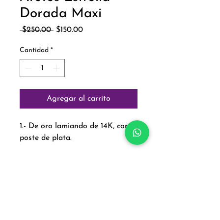
Dorada Maxi
Precio
Precio
 $250.00 
$150.00
de
oferta
Cantidad
*
Agregar al carrito
1.- De oro lamiando de 14K, con
poste de plata.
Paga con:
Aviso de Privacidad