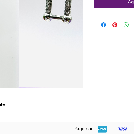
Ag
ata
Paga con: